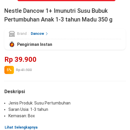
Nestle Dancow 1+ Imunutri Susu Bubuk
Pertumbuhan Anak 1-3 tahun Madu 350 g
Brand :
Dancow
Pengiriman Instan
Rp 39.900
5%
Rp 41.900
Deskripsi
Jenis Produk: Susu Pertumbuhan
Saran Usia: 1-3 tahun
Kemasan: Box
Varian: Madu
Lihat Selengkapnya
Berat: 350g