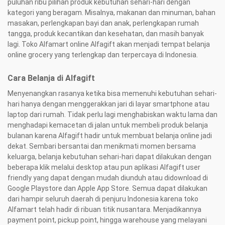
Cuci semua peralatan (sendok dan gelas) hingga bersih. 3.
puluhan ribu pilihan produk kebutuhan sehari-hari dengan
Tuangkan 190ml air matang hangat 45C ke dalam gelas. 4.
kategori yang beragam. Misalnya, makanan dan minuman, bahan
masakan, perlengkapan bayi dan anak, perlengkapan rumah
Masukkan 3 sendok makan (35 g) DANCOW 1+ 5. Aduk hingga
tangga, produk kecantikan dan kesehatan, dan masih banyak
larut dan siap diminum. Habiskan dalam jangka waktu 1 jam
lagi. Toko Alfamart online Alfagift akan menjadi tempat belanja
setelah dibuat. 6. Simpan susu bubuk dalam kemasan dengan
online grocery yang terlengkap dan terpercaya di Indonesia.
cara melipat kantung sachet beberapa kali dan simpan dalam
toples yang kering, bersih dan kedap udara. Simpan di tempat
Cara Belanja di Alfagift
yang kering dan sejuk. Habiskan dalam waktu 3 minggu. ASI
adalah makanan terbaik untuk Bayi No. Sertifikasi Halal:
Menyenangkan rasanya ketika bisa memenuhi kebutuhan sehari-
ID00410000844651122 No. BPOM: MD 272876003800566
hari hanya dengan menggerakkan jari di layar smartphone atau
laptop dari rumah. Tidak perlu lagi menghabiskan waktu lama dan
menghadapi kemacetan di jalan untuk membeli produk belanja
bulanan karena Alfagift hadir untuk membuat belanja online jadi
dekat. Sembari bersantai dan menikmati momen bersama
keluarga, belanja kebutuhan sehari-hari dapat dilakukan dengan
beberapa klik melalui desktop atau pun aplikasi Alfagift user
friendly yang dapat dengan mudah diunduh atau didownload di
Google Playstore dan Apple App Store. Semua dapat dilakukan
dari hampir seluruh daerah di penjuru Indonesia karena toko
Alfamart telah hadir di ribuan titik nusantara. Menjadikannya
payment point, pickup point, hingga warehouse yang melayani