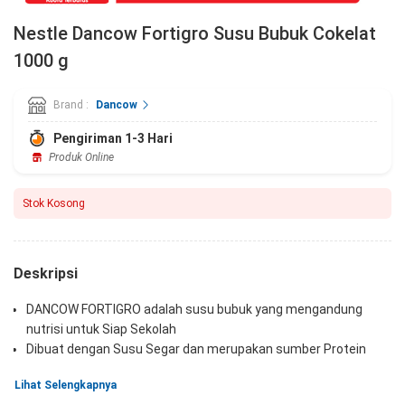
Nestle Dancow Fortigro Susu Bubuk Cokelat
1000 g
Brand :
Dancow
Pengiriman 1-3 Hari
Produk Online
Stok Kosong
Deskripsi
DANCOW FORTIGRO adalah susu bubuk yang mengandung
nutrisi untuk Siap Sekolah
Dibuat dengan Susu Segar dan merupakan sumber Protein
Susu, Kaya Kalsium, Vitamin, Zat Besi dan Zink
Lihat Selengkapnya
Mengandung kolin berperan untuk membantu memenuhi gizi