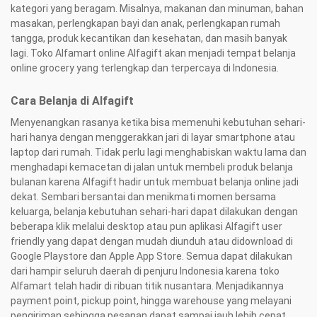
kategori yang beragam. Misalnya, makanan dan minuman, bahan
masakan, perlengkapan bayi dan anak, perlengkapan rumah
tangga, produk kecantikan dan kesehatan, dan masih banyak
lagi. Toko Alfamart online Alfagift akan menjadi tempat belanja
online grocery yang terlengkap dan terpercaya di Indonesia.
Cara Belanja di Alfagift
Menyenangkan rasanya ketika bisa memenuhi kebutuhan sehari-
hari hanya dengan menggerakkan jari di layar smartphone atau
laptop dari rumah. Tidak perlu lagi menghabiskan waktu lama dan
menghadapi kemacetan di jalan untuk membeli produk belanja
bulanan karena Alfagift hadir untuk membuat belanja online jadi
dekat. Sembari bersantai dan menikmati momen bersama
keluarga, belanja kebutuhan sehari-hari dapat dilakukan dengan
beberapa klik melalui desktop atau pun aplikasi Alfagift user
friendly yang dapat dengan mudah diunduh atau didownload di
Google Playstore dan Apple App Store. Semua dapat dilakukan
dari hampir seluruh daerah di penjuru Indonesia karena toko
Alfamart telah hadir di ribuan titik nusantara. Menjadikannya
payment point, pickup point, hingga warehouse yang melayani
pengiriman sehingga pesanan dapat sampai jauh lebih cepat.