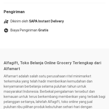
anak
DANCOW FORTIGRO adalah susu bubuk yang mengandung nutrisi
Pengiriman
untuk Siap Sekolah, dibuat dengan Susu Segar dan merupakan
sumber Protein Susu, Kaya Kalsium, Vitamin, Zat Besi dan Zink,
Dikirim oleh
SAPA Instant Delivery
serta mengandung kolin berperan untuk membantu memenuhi
Biaya Pengiriman
Gratis
gizi anak. Susu Anak Saran Usia : 4-12 Tahun Kemasan: Pouch
Varian: Cokelat Berat : 1 kg Cara penyajian : Tuangkan 4 sendok
makan (+/- 40g) DANCOW Fortigro Instant Cokelat ke dalam
165ml air matang hangat PERHATIAN! TIDAK COCOK UNTUK BAYI
DI BAWAH SATU TAHUN. DANCOW FORTIGRO BUKAN PENGGANTI
AIR SUSU IBU (ASI). Petunjuk Penyimpanan : Masukkan produk
Alfagift, Toko Belanja Online Grocery Terlengkap dari
beserta sachetnya ke wadah yang bersih, kering, dan tertutup
Alfamart
rapat, simpan di tempat yang sejuk dan kering. Habiskan dalam
waktu 3 minggu. No. Sertifikasi Halal: ID00410000234940322 No.
Alfamart adalah salah satu perusahaan ritel minimarket
BPOM: MD 205013153007
terkemuka yang telah hadir memberikan kemudahan dan
kenyamanan berbelanja selama puluhan tahun untuk
masyarakat Indonesia. Berbekal pengalaman tersebut dan
kemauan untuk terus berkembang memberikan yang terbaik bagi
pelanggan setianya, lahirlah Alfagift, toko online yang jual
puluhan ribu pilihan produk kebutuhan sehari-hari dengan