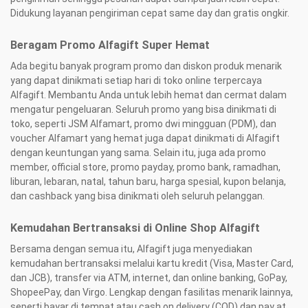
Didukung layanan pengiriman cepat same day dan gratis ongkir.
Beragam Promo Alfagift Super Hemat
Ada begitu banyak program promo dan diskon produk menarik
yang dapat dinikmati setiap hari di toko online terpercaya
Alfagift. Membantu Anda untuk lebih hemat dan cermat dalam
mengatur pengeluaran. Seluruh promo yang bisa dinikmati di
toko, seperti JSM Alfamart, promo dwi mingguan (PDM), dan
voucher Alfamart yang hemat juga dapat dinikmati di Alfagift
dengan keuntungan yang sama. Selain itu, juga ada promo
member, official store, promo payday, promo bank, ramadhan,
liburan, lebaran, natal, tahun baru, harga spesial, kupon belanja,
dan cashback yang bisa dinikmati oleh seluruh pelanggan.
Kemudahan Bertransaksi di Online Shop Alfagift
Bersama dengan semua itu, Alfagift juga menyediakan
kemudahan bertransaksi melalui kartu kredit (Visa, Master Card,
dan JCB), transfer via ATM, internet, dan online banking, GoPay,
ShopeePay, dan Virgo. Lengkap dengan fasilitas menarik lainnya,
seperti bayar di tempat atau cash on delivery (COD) dan pay at